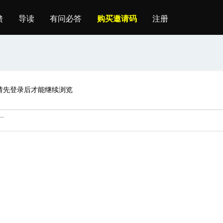
馈
导读
有问必答
购买邀请码
注册
请先登录后才能继续浏览
.