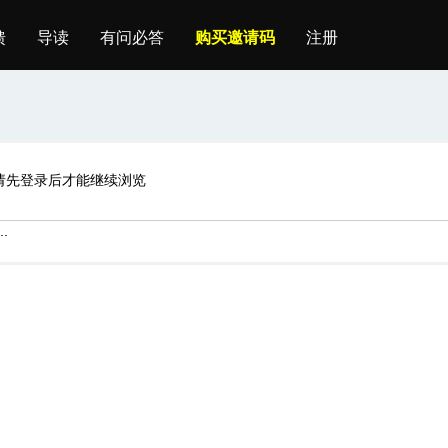
馈
导读
有问必答
购买邀请码
注册
请先登录后才能继续浏览
.