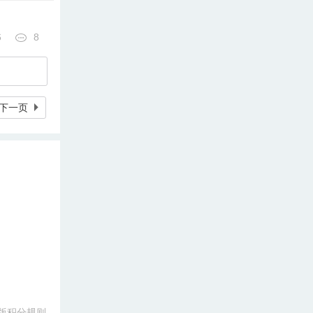
6
8
下一页
版积分规则