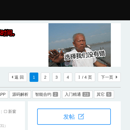
返 回
1
2
3
4
/ 4 页
下一页
APP
源码解析
智能合约
2
入门精通
23
其它
5
|
新窗
发帖
-31）