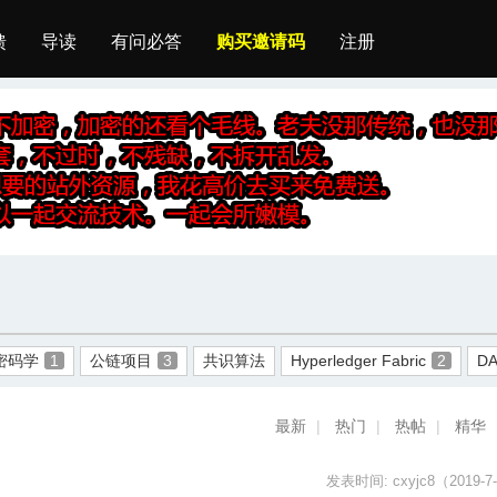
馈
导读
有问必答
购买邀请码
注册
密码学
1
公链项目
3
共识算法
Hyperledger Fabric
2
D
最新
|
热门
|
热帖
|
精华
发表时间:
cxyjc8
（2019-7