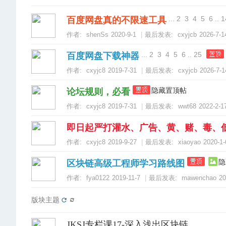
...
2
3
4
5
6
..
1
百度网盘真的不限速工具
作者:
shenSs
2020-9-1
|
最后发表:
cxyjcb
2026-7-1
...
2
3
4
5
6
..
25
百度网盘下载神器
作者:
cxyjc8
2019-7-31
|
最后发表:
cxyjcb
2026-7-1
隐藏置顶帖
论坛规则，必看
作者:
cxyjc8
2019-7-31
|
最后发表:
wwt68
2022-2-1
即日起严打灌水、广告、黄、赌、毒、
作者:
cxyjc8
2019-9-27
|
最后发表:
xiaoyao
2020-1-
隐
区块链高级工程师学习路线图
作者:
fya0122
2019-11-7
|
最后发表:
mawenchao
20
版块主题
JKSJ专栏课17-深入浅出区块链