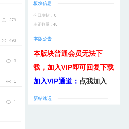
板块信息
今日发帖 :
0
279
主题数量 :
48
本版公告
493
本版块普通会员无法下
7
3
载，加入VIP即可回复下载
加入VIP通道：
点我加入
4
1
新帖速递
8
1