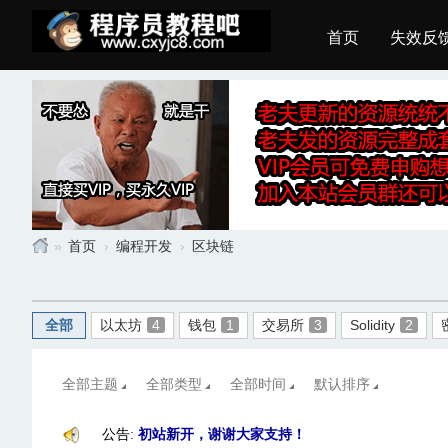
首页
失效反
»
首页
›
编程开发
›
区块链
程
序
全部
以太坊
4
钱包
1
交易所
3
Solidity
2
员
教
全部主题
全部类型
全部时间
默认排序
程
吧
公告:
初站新开，谢谢大家支持！